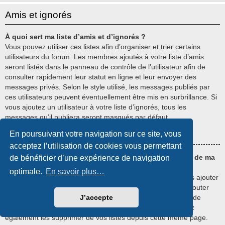
Amis et ignorés
À quoi sert ma liste d’amis et d’ignorés ?
Vous pouvez utiliser ces listes afin d’organiser et trier certains
utilisateurs du forum. Les membres ajoutés à votre liste d’amis
seront listés dans le panneau de contrôle de l’utilisateur afin de
consulter rapidement leur statut en ligne et leur envoyer des
messages privés. Selon le style utilisé, les messages publiés par
ces utilisateurs peuvent éventuellement être mis en surbrillance. Si
vous ajoutez un utilisateur à votre liste d’ignorés, tous les
messages qu’il publiera seront masqués par défaut.
En poursuivant votre navigation sur ce site, vous
Haut
acceptez l’utilisation de cookies vous permettant
Comment puis-je ajouter ou supprimer des utilisateurs de ma
de bénéficier d’une expérience de navigation
liste d’amis et d’ignorés ?
optimale.
En savoir plus…
Dans chaque profil d’utilisateurs, un lien vous permet de les ajouter
à votre liste d’amis ou d’ignorés. De même, vous pouvez ajouter
directement des utilisateurs depuis le panneau de contrôle de
J’accepte
l’utilisateur en saisissant leur nom d’utilisateur. Vous pouvez
également les supprimer de vos listes depuis cette même page.