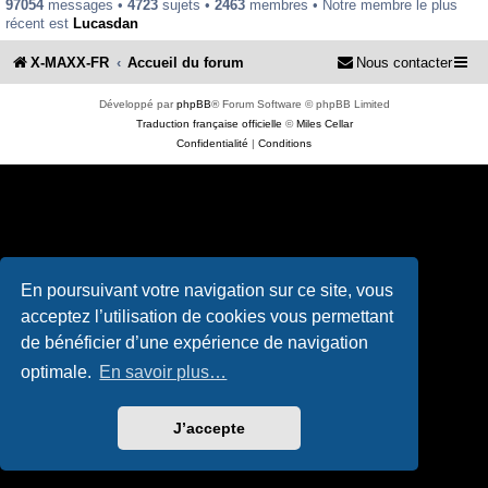
97054
messages •
4723
sujets •
2463
membres • Notre membre le plus
récent est
Lucasdan
X-MAXX-FR
Accueil du forum
Nous contacter
Développé par
phpBB
® Forum Software © phpBB Limited
Traduction française officielle
©
Miles Cellar
Confidentialité
|
Conditions
En poursuivant votre navigation sur ce site, vous
acceptez l’utilisation de cookies vous permettant
de bénéficier d’une expérience de navigation
optimale.
En savoir plus…
J’accepte