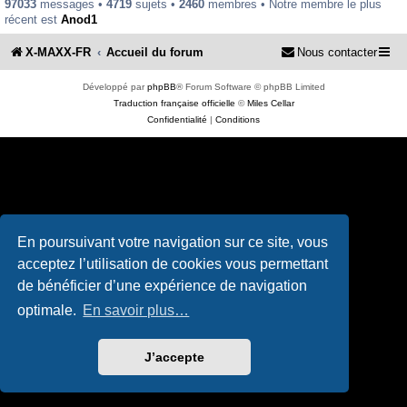
97033
messages •
4719
sujets •
2460
membres • Notre membre le plus
récent est
Anod1
X-MAXX-FR
Accueil du forum
Nous contacter
Développé par
phpBB
® Forum Software © phpBB Limited
Traduction française officielle
©
Miles Cellar
Confidentialité
|
Conditions
En poursuivant votre navigation sur ce site, vous
acceptez l’utilisation de cookies vous permettant
de bénéficier d’une expérience de navigation
optimale.
En savoir plus…
J’accepte