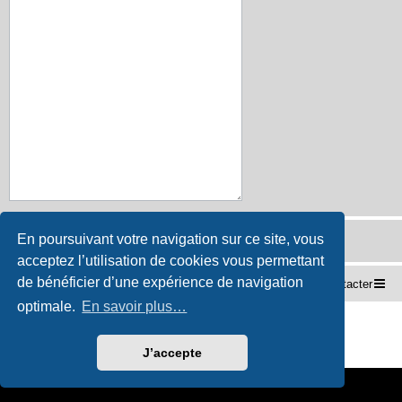
En poursuivant votre navigation sur ce site, vous
acceptez l’utilisation de cookies vous permettant
de bénéficier d’une expérience de navigation
X-MAXX-FR
Accueil du forum
Nous contacter
optimale.
En savoir plus…
Développé par
phpBB
® Forum Software © phpBB Limited
Traduction française officielle
©
Miles Cellar
Confidentialité
|
Conditions
J’accepte