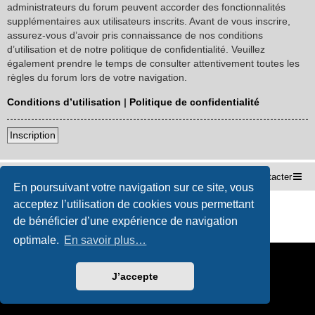
administrateurs du forum peuvent accorder des fonctionnalités
supplémentaires aux utilisateurs inscrits. Avant de vous inscrire,
assurez-vous d’avoir pris connaissance de nos conditions
d’utilisation et de notre politique de confidentialité. Veuillez
également prendre le temps de consulter attentivement toutes les
règles du forum lors de votre navigation.
Conditions d’utilisation
|
Politique de confidentialité
Inscription
X-MAXX-FR
Accueil du forum
Nous contacter
En poursuivant votre navigation sur ce site, vous
acceptez l’utilisation de cookies vous permettant
Développé par
phpBB
® Forum Software © phpBB Limited
Traduction française officielle
©
Miles Cellar
de bénéficier d’une expérience de navigation
Confidentialité
|
Conditions
optimale.
En savoir plus…
J’accepte