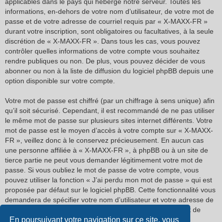
applicables dans le pays qui héberge notre serveur. Toutes les
informations, en-dehors de votre nom d’utilisateur, de votre mot de
passe et de votre adresse de courriel requis par « X-MAXX-FR »
durant votre inscription, sont obligatoires ou facultatives, à la seule
discrétion de « X-MAXX-FR ». Dans tous les cas, vous pouvez
contrôler quelles informations de votre compte vous souhaitez
rendre publiques ou non. De plus, vous pouvez décider de vous
abonner ou non à la liste de diffusion du logiciel phpBB depuis une
option disponible sur votre compte.
Votre mot de passe est chiffré (par un chiffrage à sens unique) afin
qu’il soit sécurisé. Cependant, il est recommandé de ne pas utiliser
le même mot de passe sur plusieurs sites internet différents. Votre
mot de passe est le moyen d’accès à votre compte sur « X-MAXX-
FR », veillez donc à le conservez précieusement. En aucun cas
une personne affiliée à « X-MAXX-FR », à phpBB ou à un site de
tierce partie ne peut vous demander légitimement votre mot de
passe. Si vous oubliez le mot de passe de votre compte, vous
pouvez utiliser la fonction « J’ai perdu mon mot de passe » qui est
proposée par défaut sur le logiciel phpBB. Cette fonctionnalité vous
demandera de spécifier votre nom d’utilisateur et votre adresse de
courriel et le logiciel phpBB générera alors un nouveau mot de
passe afin que vous puissiez reprendre le contrôle de votre
En poursuivant votre navigation sur ce site, vous